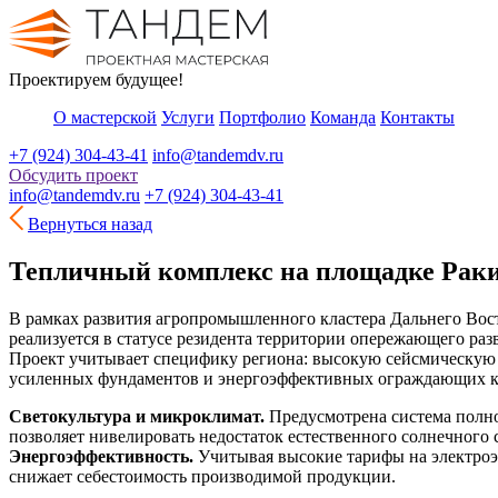
Проектируем будущее!
О мастерской
Услуги
Портфолио
Команда
Контакты
+7 (924) 304-43-41
info@tandemdv.ru
Обсудить проект
info@tandemdv.ru
+7 (924) 304-43-41
Вернуться назад
Тепличный комплекс на площадке Рак
В рамках развития агропромышленного кластера Дальнего Во
реализуется в статусе резидента территории опережающего ра
Проект учитывает специфику региона: высокую сейсмическую а
усиленных фундаментов и энергоэффективных ограждающих к
Светокультура и микроклимат.
Предусмотрена система полно
позволяет нивелировать недостаток естественного солнечного 
Энергоэффективность.
Учитывая высокие тарифы на электроэ
снижает себестоимость производимой продукции.