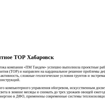
итное ТОР Хабаровск
стока компания «ПМ Тандем» успешно выполнила проектные раб
звития (ТОР) и направлен на кардинальное решение проблемы де
ктивность, сложные геологические условия грунтов и экстрема
онструкций.
го компьютерного управления обогревом, искусственным досве
света в зимние месяцы и снимать до трех урожаев овощей ежегод
нергию в ДФО, применены современные системы теплоизоляции 