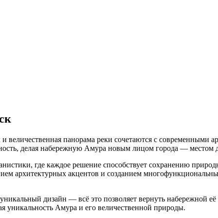
ск
ух и величественная панорама реки сочетаются с современными 
ность, делая набережную Амура новым лицом города — местом д
нистики, где каждое решение способствует сохранению природн
нием архитектурных акцентов и созданием многофункциональных
никальный дизайн — всё это позволяет вернуть набережной её 
вая уникальность Амура и его величественной природы.