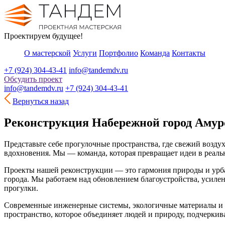
Проектируем будущее!
О мастерской
Услуги
Портфолио
Команда
Контакты
+7 (924) 304-43-41
info@tandemdv.ru
Обсудить проект
info@tandemdv.ru
+7 (924) 304-43-41
Вернуться назад
Реконструкция Набережной город Амур
Представьте себе прогулочные пространства, где свежий возд
вдохновения. Мы — команда, которая превращает идеи в реаль
Проекты нашей реконструкции — это гармония природы и урба
города. Мы работаем над обновлением благоустройства, усиле
прогулки.
Современные инженерные системы, экологичные материалы и у
пространство, которое объединяет людей и природу, подчерки